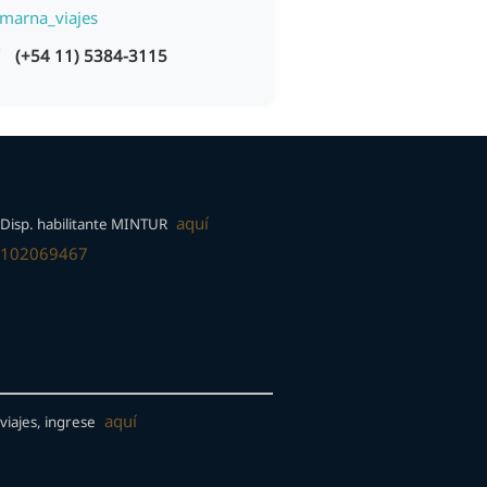
marna_viajes
(+54 11) 5384-3115
aquí
Disp. habilitante MINTUR
-102069467
aquí
viajes, ingrese