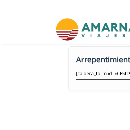
Skip
to
content
Arrepentimien
[caldera_form id=»CF5f