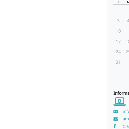
L
3
10
1
17
1
24
2
31
Informa
inf
am
@a