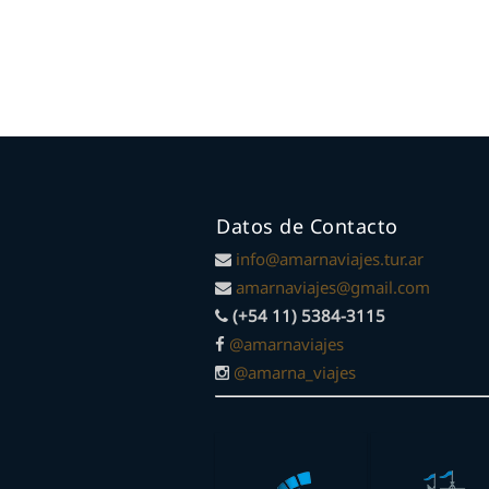
Datos de Contacto
info@amarnaviajes.tur.ar
amarnaviajes@gmail.com
(+54 11) 5384-3115
@amarnaviajes
@amarna_viajes