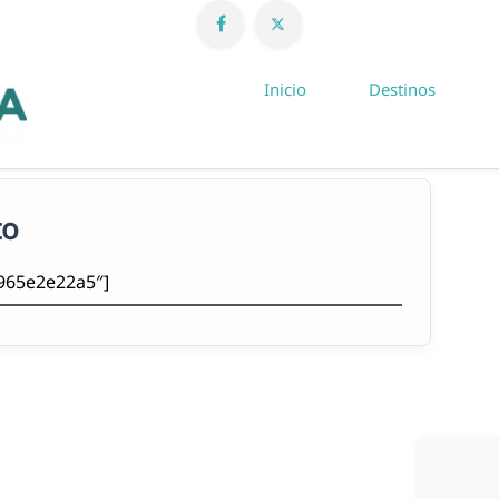
Inicio
Destinos
to
c965e2e22a5″]