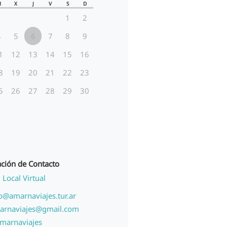
M
X
J
V
S
D
1
2
4
5
6
7
8
9
1
12
13
14
15
16
8
19
20
21
22
23
5
26
27
28
29
30
ción de Contacto
Local Virtual
o@amarnaviajes.tur.ar
arnaviajes@gmail.com
marnaviajes